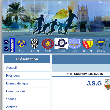
A.S.O
A.B.H.M
A.H.M
E.G.S.O
E.S.O
R.C.H.M
U.S.C.A
Présentation
Accueil
Date :
Saturday 23/01/2016
Président
J.S.G
Bureau de ligue
Commissions
Stades
Arbitres