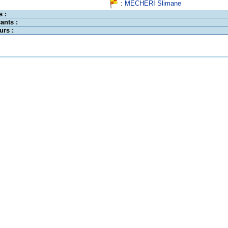
:
MECHERI Slimane
s :
ants :
urs :