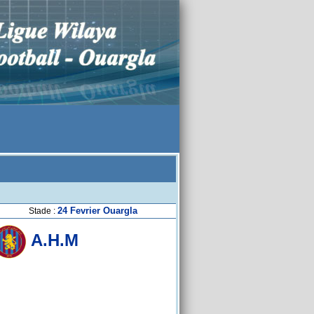
24 Fevrier Ouargla
Stade :
A.H.M