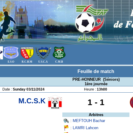
E.S.O
R.C.H.M
U.S.C.A
C.M.B
Feuille de match
PRE-HONNEUR (Séniors)
1ère journée
Date :
Sunday 03/11/2024
Heure :
13h00
M.C.S.K
1 -
1
Arbitres
:
MEFTOUH Bachar
:
LAMRI Lahcen