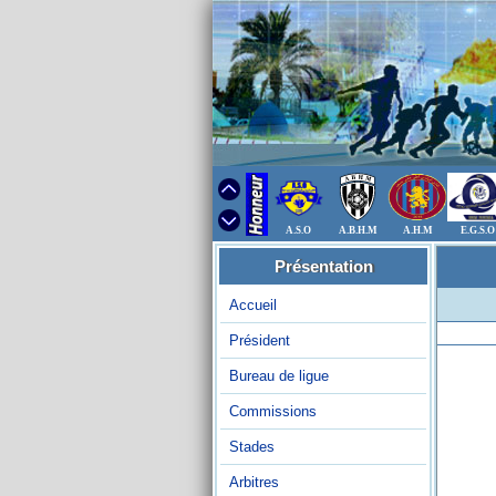
A.S.O
A.B.H.M
A.H.M
E.G.S.O
Présentation
Accueil
Président
Bureau de ligue
Commissions
Stades
Arbitres