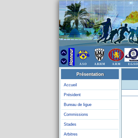
A.S.O
A.B.H.M
A.H.M
E.G.S.O
Présentation
Accueil
Président
Bureau de ligue
Commissions
Stades
Arbitres