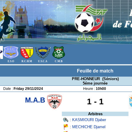
E.S.O
R.C.H.M
U.S.C.A
C.M.B
Feuille de match
PRE-HONNEUR (Séniors)
5éme journée
Date :
Friday 29/11/2024
Heure :
10h00
M.A.B
1 -
1
Arbitres
:
KASMIOURI Djaber
:
MECHICHE Djamel