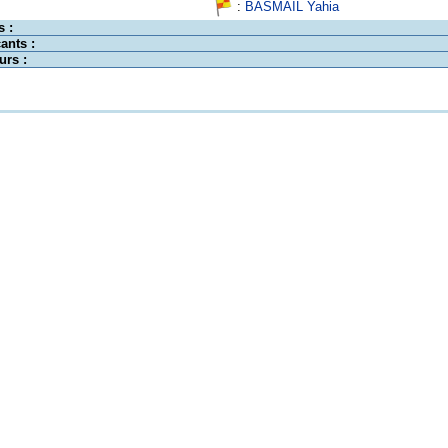
:
BASMAIL Yahia
s :
ants :
urs :