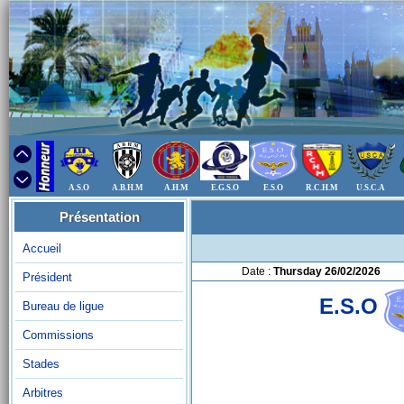
A.S.O
A.B.H.M
A.H.M
E.G.S.O
E.S.O
R.C.H.M
U.S.C.A
Présentation
Accueil
Date :
Thursday 26/02/2026
Président
E.S.O
Bureau de ligue
Commissions
Stades
Arbitres