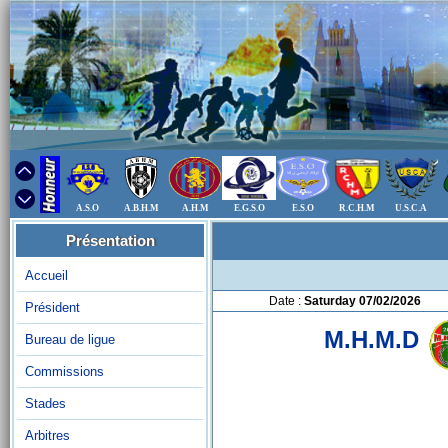
A.S.O
A.B.H.M
A.H.M
E.G.S.O
E.S.O
R.C.H.M
U.S.C.A
Présentation
Accueil
Date :
Saturday 07/02/2026
Président
M.H.M.D
Bureau de ligue
Commissions
Stades
Arbitres