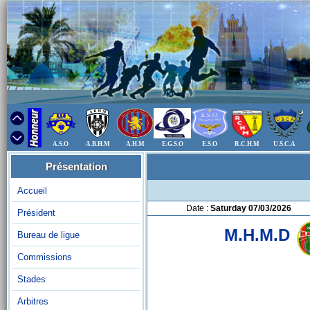
A.S.O
A.B.H.M
A.H.M
E.G.S.O
E.S.O
R.C.H.M
U.S.C.A
Présentation
Accueil
Date :
Saturday 07/03/2026
Président
M.H.M.D
Bureau de ligue
Commissions
Stades
Arbitres