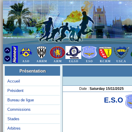
A.S.O
A.B.H.M
A.H.M
E.G.S.O
E.S.O
R.C.H.M
U.S.C.A
Présentation
Accueil
Date :
Saturday 15/11/2025
Président
E.S.O
Bureau de ligue
Commissions
Stades
Arbitres