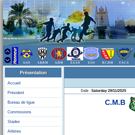
A.S.O
A.B.H.M
A.H.M
E.G.S.O
E.S.O
R.C.H.M
U.S.C.A
Présentation
Accueil
Date :
Saturday 29/11/2025
Président
C.M.B
Bureau de ligue
Commissions
Stades
Arbitres