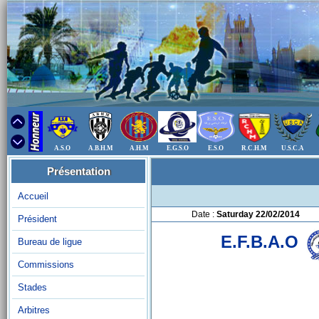
A.S.O
A.B.H.M
A.H.M
E.G.S.O
E.S.O
R.C.H.M
U.S.C.A
Présentation
Accueil
Date :
Saturday 22/02/2014
Président
E.F.B.A.O
Bureau de ligue
Commissions
Stades
Arbitres