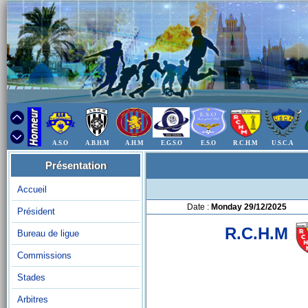
A.S.O
A.B.H.M
A.H.M
E.G.S.O
E.S.O
R.C.H.M
U.S.C.A
Présentation
Accueil
Date :
Monday 29/12/2025
Président
R.C.H.M
Bureau de ligue
Commissions
Stades
Arbitres