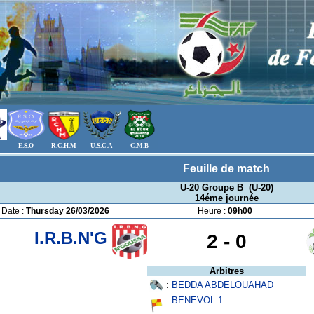
E.S.O
R.C.H.M
U.S.C.A
C.M.B
Feuille de match
U-20 Groupe B (U-20)
14éme journée
Date :
Thursday 26/03/2026
Heure :
09h00
I.R.B.N'G
2 -
0
Arbitres
:
BEDDA ABDELOUAHAD
:
BENEVOL 1
___________________