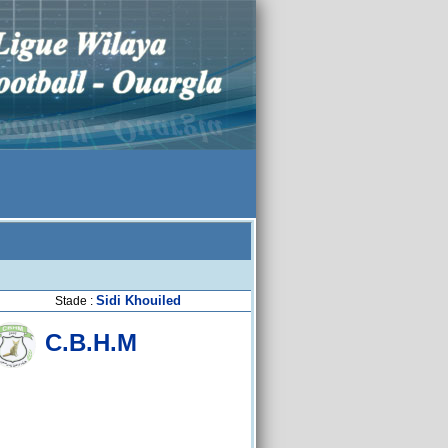
Sidi Khouiled
Stade :
C.B.H.M