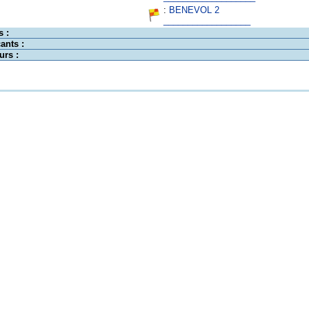
:
BENEVOL 2
__________________
s :
ants :
urs :