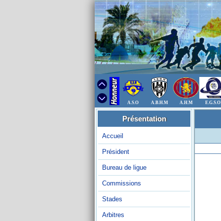
A.S.O
A.B.H.M
A.H.M
E.G.S.O
Présentation
Accueil
Président
Bureau de ligue
Commissions
Stades
Arbitres