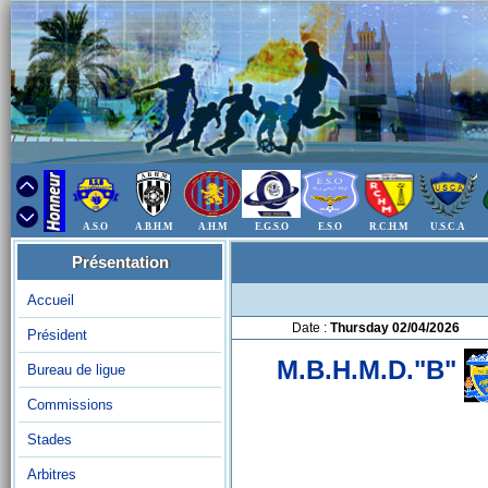
A.S.O
A.B.H.M
A.H.M
E.G.S.O
E.S.O
R.C.H.M
U.S.C.A
Présentation
Accueil
Date :
Thursday 02/04/2026
Président
M.B.H.M.D."B"
Bureau de ligue
Commissions
Stades
Arbitres