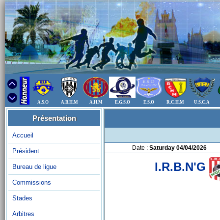
A.S.O
A.B.H.M
A.H.M
E.G.S.O
E.S.O
R.C.H.M
U.S.C.A
Présentation
Accueil
Date :
Saturday 04/04/2026
Président
I.R.B.N'G
Bureau de ligue
Commissions
Stades
Arbitres