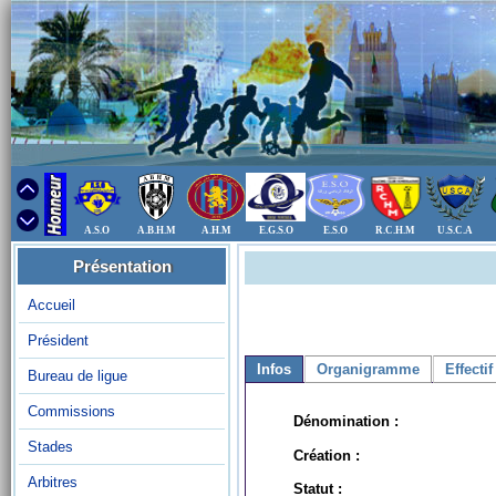
A.S.O
A.B.H.M
A.H.M
E.G.S.O
E.S.O
R.C.H.M
U.S.C.A
Présentation
Accueil
Président
Infos
Organigramme
Effectif
Bureau de ligue
Commissions
Dénomination :
Stades
Création :
Arbitres
Statut :