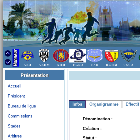
A.S.O
A.B.H.M
A.H.M
E.G.S.O
E.S.O
R.C.H.M
U.S.C.A
Présentation
Accueil
Président
Infos
Organigramme
Effectif
Bureau de ligue
Commissions
Dénomination :
Stades
Création :
Arbitres
Statut :