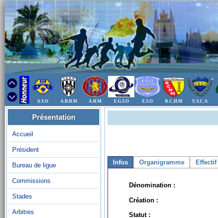
A.S.O
A.B.H.M
A.H.M
E.G.S.O
E.S.O
R.C.H.M
U.S.C.A
Présentation
Accueil
Président
Infos
Organigramme
Effectif
Bureau de ligue
Commissions
Dénomination :
Stades
Création :
Arbitres
Statut :