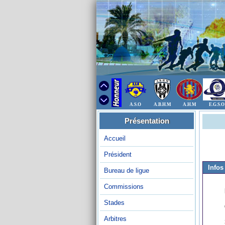
A.S.O
A.B.H.M
A.H.M
E.G.S.O
Présentation
Accueil
Président
Infos
Bureau de ligue
Commissions
Stades
Arbitres