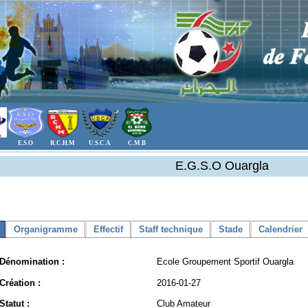
E.S.O
R.C.H.M
U.S.C.A
C.M.B
E.G.S.O Ouargla
Organigramme
Effectif
Staff technique
Stade
Calendrier
Dénomination :
Ecole Groupement Sportif Ouargla
Création :
2016-01-27
Statut :
Club Amateur