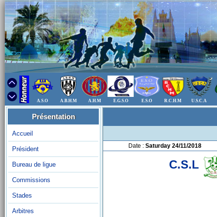
A.S.O
A.B.H.M
A.H.M
E.G.S.O
E.S.O
R.C.H.M
U.S.C.A
Présentation
Accueil
Date :
Saturday 24/11/2018
Président
C.S.L
Bureau de ligue
Commissions
Stades
Arbitres