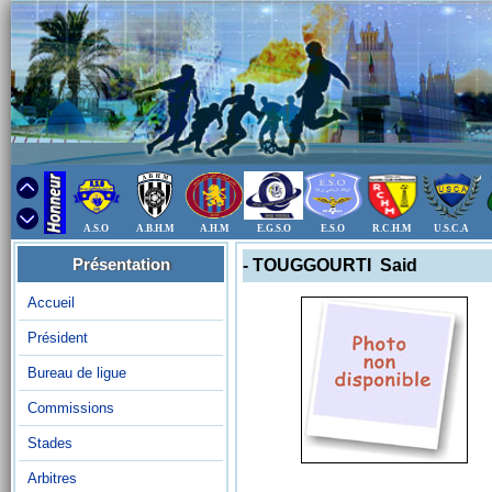
A.S.O
A.B.H.M
A.H.M
E.G.S.O
E.S.O
R.C.H.M
U.S.C.A
Présentation
- TOUGGOURTI Said
Accueil
Président
Bureau de ligue
Commissions
Stades
Arbitres