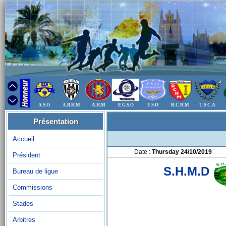
A.S.O
A.B.H.M
A.H.M
E.G.S.O
E.S.O
R.C.H.M
U.S.C.A
Présentation
Accueil
Date :
Thursday 24/10/2019
Président
S.H.M.D
Bureau de ligue
Commissions
Stades
Arbitres