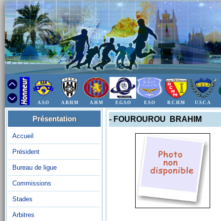
A.S.O
A.B.H.M
A.H.M
E.G.S.O
E.S.O
R.C.H.M
U.S.C.A
Présentation
- FOUROUROU BRAHIM
Accueil
Président
Bureau de ligue
Commissions
Stades
Arbitres