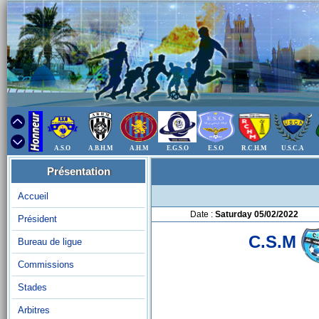
A.S.O
A.B.H.M
A.H.M
E.G.S.O
E.S.O
R.C.H.M
U.S.C.A
Présentation
Accueil
Date :
Saturday 05/02/2022
Président
C.S.M
Bureau de ligue
Commissions
Stades
Arbitres