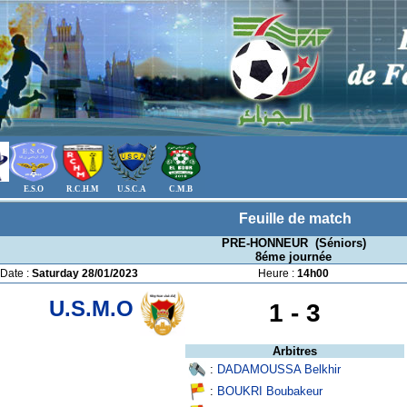
E.S.O
R.C.H.M
U.S.C.A
C.M.B
Feuille de match
PRE-HONNEUR (Séniors)
8éme journée
Date :
Saturday 28/01/2023
Heure :
14h00
U.S.M.O
1 -
3
Arbitres
:
DADAMOUSSA Belkhir
:
BOUKRI Boubakeur