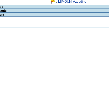
:
MIMOUNI Azzedine
s :
ants :
urs :