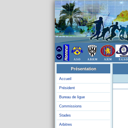
A.S.O
A.B.H.M
A.H.M
E.G.S.O
Présentation
Accueil
Président
Bureau de ligue
Commissions
Stades
Arbitres