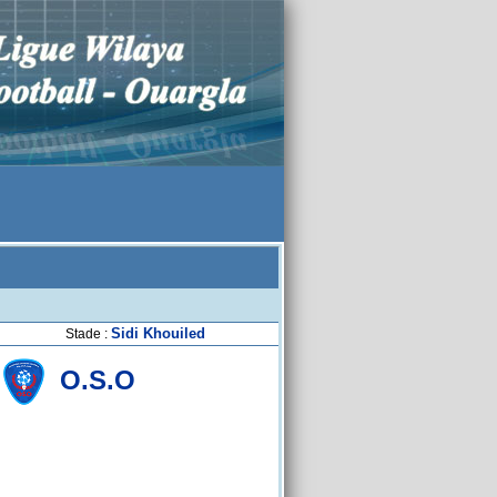
Sidi Khouiled
Stade :
O.S.O