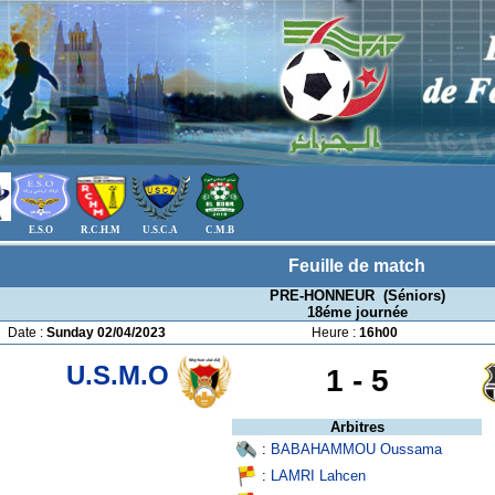
E.S.O
R.C.H.M
U.S.C.A
C.M.B
Feuille de match
PRE-HONNEUR (Séniors)
18éme journée
Date :
Sunday 02/04/2023
Heure :
16h00
U.S.M.O
1 -
5
Arbitres
:
BABAHAMMOU Oussama
:
LAMRI Lahcen