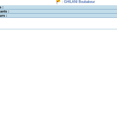
:
GHILANI Boubakeur
s :
ants :
urs :