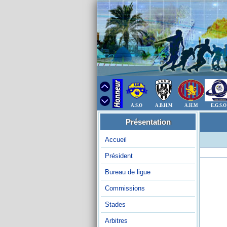
A.S.O
A.B.H.M
A.H.M
E.G.S.O
Présentation
Accueil
Président
Bureau de ligue
Commissions
Stades
Arbitres