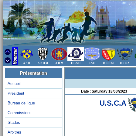
A.S.O
A.B.H.M
A.H.M
E.G.S.O
E.S.O
R.C.H.M
U.S.C.A
Présentation
Accueil
Date :
Saturday 18/03/2023
Président
U.S.C.A
Bureau de ligue
Commissions
Stades
Arbitres