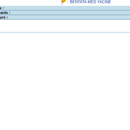
:
BENTATA MED YACINE
s :
ants :
urs :