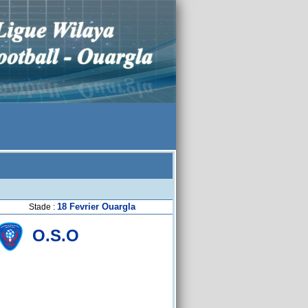
18 Fevrier Ouargla
Stade :
O.S.O