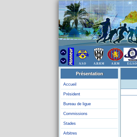
A.S.O
A.B.H.M
A.H.M
E.G.S.O
Présentation
Accueil
Président
Bureau de ligue
Commissions
Stades
Arbitres