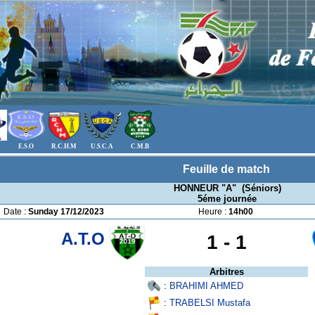
E.S.O
R.C.H.M
U.S.C.A
C.M.B
Feuille de match
HONNEUR "A" (Séniors)
5éme journée
Date :
Sunday 17/12/2023
Heure :
14h00
A.T.O
1 -
1
Arbitres
:
BRAHIMI AHMED
:
TRABELSI Mustafa