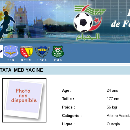
E.S.O
R.C.H.M
U.S.C.A
C.M.B
NTATA MED YACINE
Age :
24 ans
Taille :
177 cm
Poids :
56 kgr
Catégorie :
Arbitre Assis
Ligue :
Ouargla