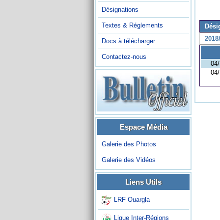
Désignations
Textes & Réglements
Dési
2018
Docs à télécharger
Contactez-nous
04
04
Espace Média
Galerie des Photos
Galerie des Vidéos
Liens Utils
LRF Ouargla
Ligue Inter-Régions