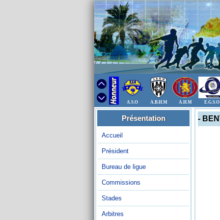
A.S.O
A.B.H.M
A.H.M
E.G.S.O
Présentation
- BE
Accueil
Président
Bureau de ligue
Commissions
Stades
Arbitres