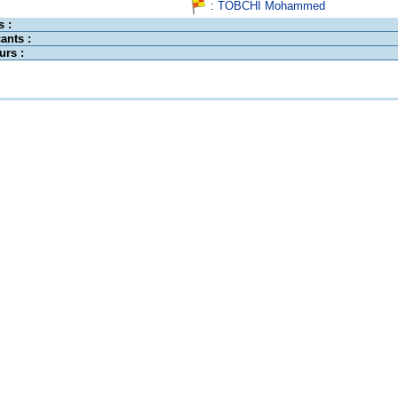
:
TOBCHI Mohammed
s :
ants :
urs :