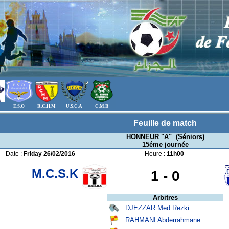
E.S.O
R.C.H.M
U.S.C.A
C.M.B
Feuille de match
HONNEUR "A" (Séniors)
15éme journée
Date :
Friday 26/02/2016
Heure :
11h00
M.C.S.K
1 -
0
Arbitres
:
DJEZZAR Med Rezki
:
RAHMANI Abderrahmane