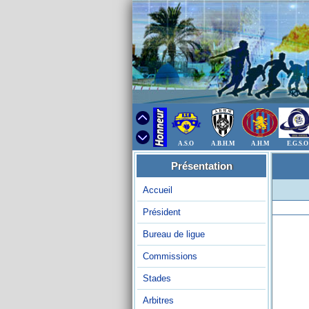
A.S.O
A.B.H.M
A.H.M
E.G.S.O
Présentation
Accueil
Président
Bureau de ligue
Commissions
Stades
Arbitres