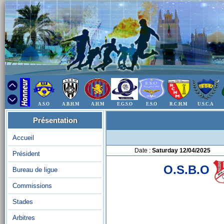
A.S.O
A.B.H.M
A.H.M
E.G.S.O
E.S.O
R.C.H.M
U.S.C.A
Présentation
Accueil
Date :
Saturday 12/04/2025
Président
O.S.B.O
Bureau de ligue
Commissions
Stades
Arbitres