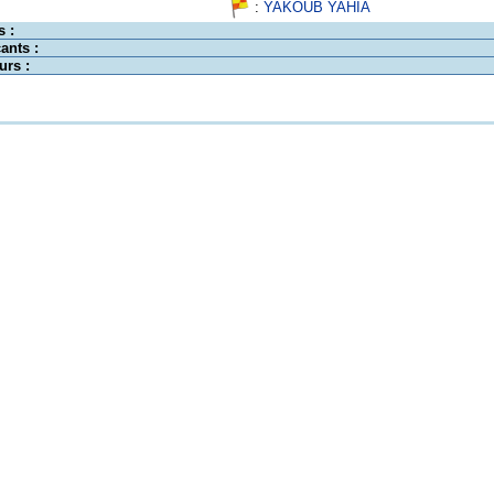
:
YAKOUB YAHIA
s :
ants :
urs :