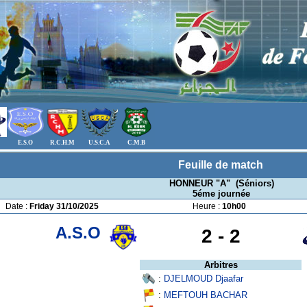
E.S.O
R.C.H.M
U.S.C.A
C.M.B
Feuille de match
HONNEUR "A" (Séniors)
5éme journée
Date :
Friday 31/10/2025
Heure :
10h00
A.S.O
2 -
2
Arbitres
:
DJELMOUD Djaafar
:
MEFTOUH BACHAR