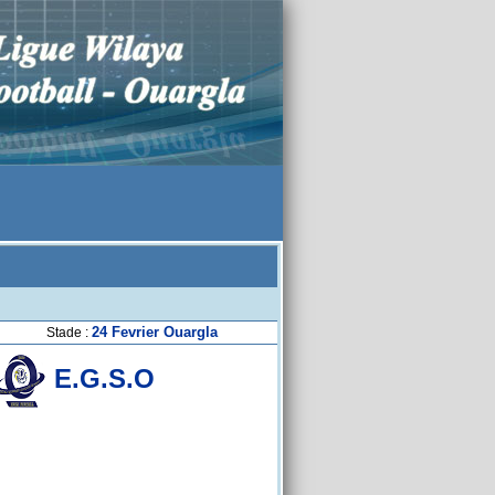
24 Fevrier Ouargla
Stade :
E.G.S.O