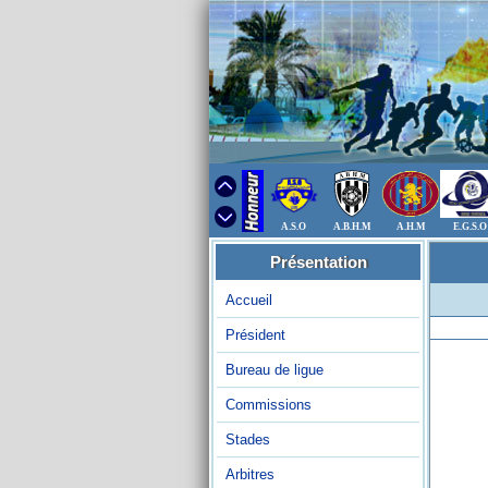
A.S.O
A.B.H.M
A.H.M
E.G.S.O
Présentation
Accueil
Président
Bureau de ligue
Commissions
Stades
Arbitres