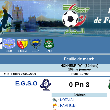
E.S.O
R.C.H.M
U.S.C.A
C.M.B
Feuille de match
HONNEUR "A" (Séniors)
10éme journée
Date :
Friday 06/02/2026
Heure :
10h00
E.G.S.O
0 Pn
3
Arbitres
:
KOTAI Ali
:
HAMI Bakir