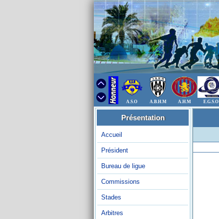
A.S.O
A.B.H.M
A.H.M
E.G.S.O
Présentation
Accueil
Président
Bureau de ligue
Commissions
Stades
Arbitres