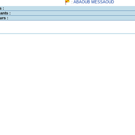
:
ABAOUB MESSAOUD
s :
ants :
urs :