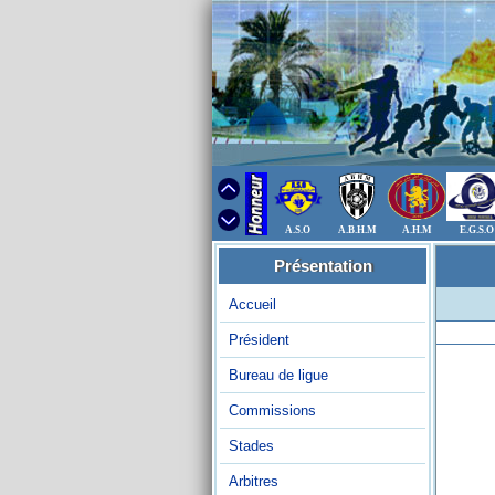
A.S.O
A.B.H.M
A.H.M
E.G.S.O
Présentation
Accueil
Président
Bureau de ligue
Commissions
Stades
Arbitres