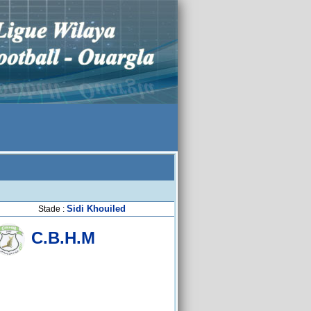
Sidi Khouiled
Stade :
C.B.H.M