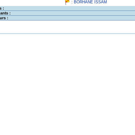
:
BORHANE ISSAM
s :
ants :
urs :