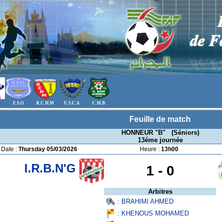
E.S.O
R.C.H.M
U.S.C.A
C.M.B
Feuille de match
HONNEUR "B" (Séniors)
13éme journée
Date :
Thursday 05/03/2026
Heure :
13h00
I.R.B.N'G
1 -
0
Arbitres
:
BRAHIMI AHMED
:
KHENOUS MOHAMED