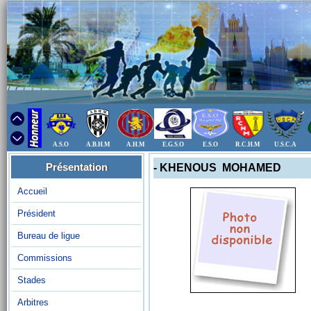
A.S.O
A.B.H.M
A.H.M
E.G.S.O
E.S.O
R.C.H.M
U.S.C.A
Présentation
- KHENOUS MOHAMED
Accueil
Président
Bureau de ligue
Commissions
Stades
Arbitres