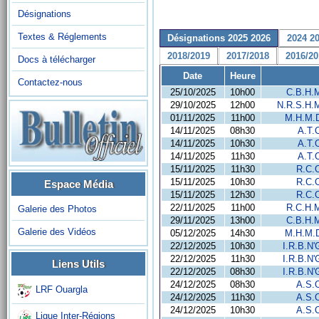
Désignations
Textes & Réglements
Désignations 2025 2026
2024 2
2018/2019
2017/2018
2016/20
Docs à télécharger
Date
Heure
Contactez-nous
25/10/2025
10h00
C.B.H.
29/10/2025
12h00
N.R.S.H.
01/11/2025
11h00
M.H.M.
14/11/2025
08h30
A.T.
14/11/2025
10h30
A.T.
14/11/2025
11h30
A.T.
15/11/2025
11h30
R.C.
15/11/2025
10h30
R.C.
Espace Média
15/11/2025
12h30
R.C.
22/11/2025
11h00
R.C.H.
Galerie des Photos
29/11/2025
13h00
C.B.H.
Galerie des Vidéos
05/12/2025
14h30
M.H.M.
22/12/2025
10h30
I.R.B.N'
22/12/2025
11h30
I.R.B.N'
Liens Utils
22/12/2025
08h30
I.R.B.N'
24/12/2025
08h30
A.S.
LRF Ouargla
24/12/2025
11h30
A.S.
24/12/2025
10h30
A.S.
Ligue Inter-Régions