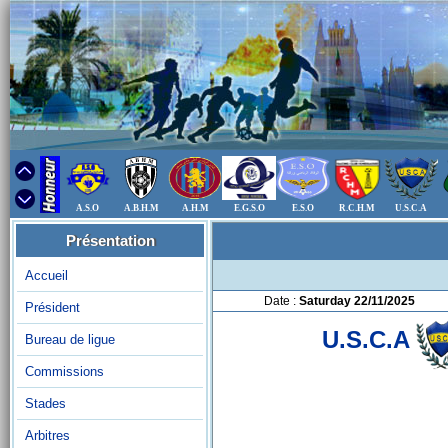
A.S.O
A.B.H.M
A.H.M
E.G.S.O
E.S.O
R.C.H.M
U.S.C.A
Présentation
Accueil
Date :
Saturday 22/11/2025
Président
U.S.C.A
Bureau de ligue
Commissions
Stades
Arbitres