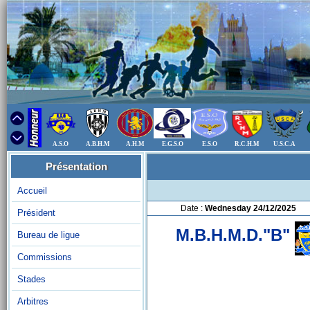
A.S.O
A.B.H.M
A.H.M
E.G.S.O
E.S.O
R.C.H.M
U.S.C.A
Présentation
Accueil
Date :
Wednesday 24/12/2025
Président
M.B.H.M.D."B"
Bureau de ligue
Commissions
Stades
Arbitres