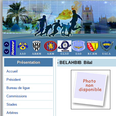
A.S.O
A.B.H.M
A.H.M
E.G.S.O
E.S.O
R.C.H.M
U.S.C.A
Présentation
- BELAHBIB Bilal
Accueil
Président
Bureau de ligue
Commissions
Stades
Arbitres