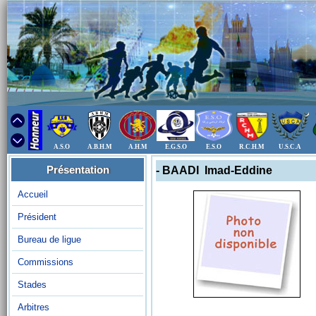
A.S.O
A.B.H.M
A.H.M
E.G.S.O
E.S.O
R.C.H.M
U.S.C.A
Présentation
- BAADI Imad-Eddine
Accueil
Président
Bureau de ligue
Commissions
Stades
Arbitres