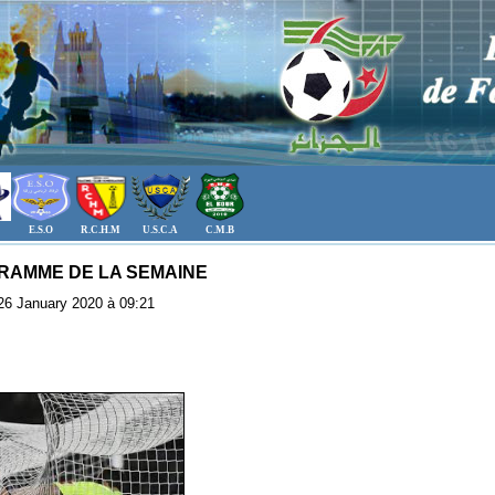
E.S.O
R.C.H.M
U.S.C.A
C.M.B
RAMME DE LA SEMAINE
: 26 January 2020 à 09:21