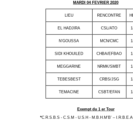
MARDI 04 FEVRIER 2020
LIEU
RENCONTRE
H
EL HADJIRA
CSL/ATO
1
N’GOUSSA
MCN/CMC
1
SIDI KHOUILED
CHBA/EFBAO
1
MEGGARINE
NRMK/SMBT
1
TEBESBEST
CRBS/JSG
1
TEMACINE
CSBT/EFAN
1
Exempt du 1 er Tour
*
C.R.S.B.S - C.S.M - U.S.H - M.B.H.M’B’ – I.R.B.E.