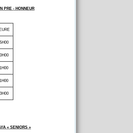
N PRE - HONNEUR
EURE
5H00
0H00
1H00
1H00
3H00
YA « SENIORS »