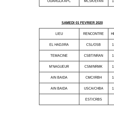
OUARGLA APC
MCSK/EFAN
1
SAMEDI 01 FEVRIER 2020
LIEU
RENCONTRE
H
EL HADJIRA
CSL/OSB
1
TEMACINE
CSBT/NRAN
1
M’NAGUEUR
CSM/NRMK
1
AIN BAIDA
CMC/IRBH
1
AIN BAIDA
USCA/CHBA
1
EST/CRBS