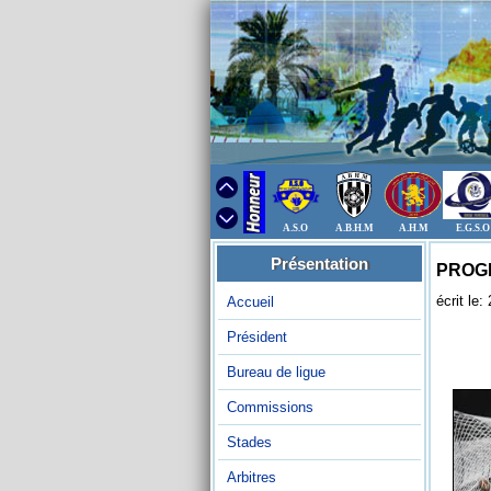
A.S.O
A.B.H.M
A.H.M
E.G.S.O
Présentation
PROG
écrit le
Accueil
Président
Bureau de ligue
Commissions
Stades
Arbitres