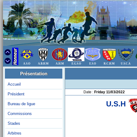
A.S.O
A.B.H.M
A.H.M
E.G.S.O
E.S.O
R.C.H.M
U.S.C.A
Présentation
Accueil
Date :
Friday 11/03/2022
Président
U.S.H
Bureau de ligue
Commissions
Stades
Arbitres