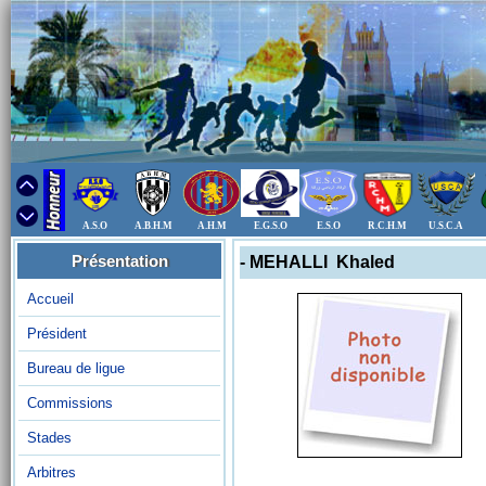
A.S.O
A.B.H.M
A.H.M
E.G.S.O
E.S.O
R.C.H.M
U.S.C.A
Présentation
- MEHALLI Khaled
Accueil
Président
Bureau de ligue
Commissions
Stades
Arbitres