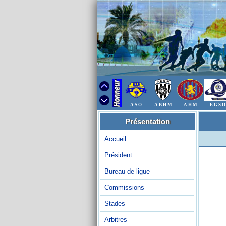
A.S.O
A.B.H.M
A.H.M
E.G.S.O
Présentation
Accueil
Président
Bureau de ligue
Commissions
Stades
Arbitres