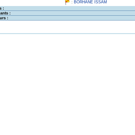
:
BORHANE ISSAM
s :
ants :
urs :