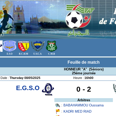
E.S.O
R.C.H.M
U.S.C.A
C.M.B
Feuille de match
HONNEUR "A" (Séniors)
25éme journée
Date :
Thursday 08/05/2025
Heure :
16h00
E.G.S.O
0 -
2
Arbitres
:
BABAHAMMOU Oussama
:
KADRI MED RIAD