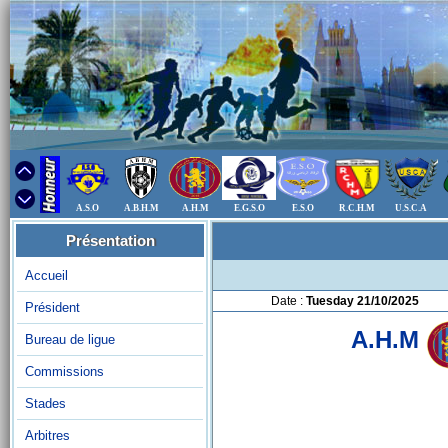
A.S.O
A.B.H.M
A.H.M
E.G.S.O
E.S.O
R.C.H.M
U.S.C.A
Présentation
Accueil
Date :
Tuesday 21/10/2025
Président
A.H.M
Bureau de ligue
Commissions
Stades
Arbitres