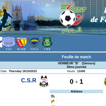
E.S.O
R.C.H.M
U.S.C.A
C.M.B
Feuille de match
HONNEUR "B" (Séniors)
3éme journée
Date :
Thursday 16/10/2025
Heure :
11h00
C.S.R
0 -
1
Arbitres
:
: