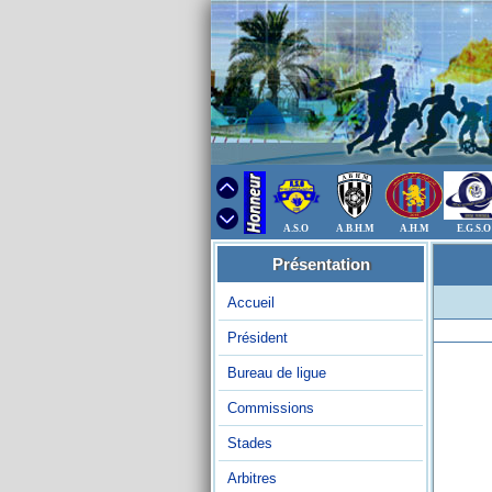
A.S.O
A.B.H.M
A.H.M
E.G.S.O
Présentation
Accueil
Président
Bureau de ligue
Commissions
Stades
Arbitres