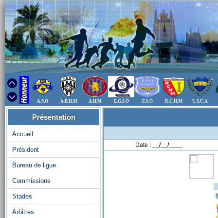
A.S.O
A.B.H.M
A.H.M
E.G.S.O
E.S.O
R.C.H.M
U.S.C.A
Présentation
Accueil
Date :
__/__/____
Président
Bureau de ligue
Commissions
Stades
Arbitres