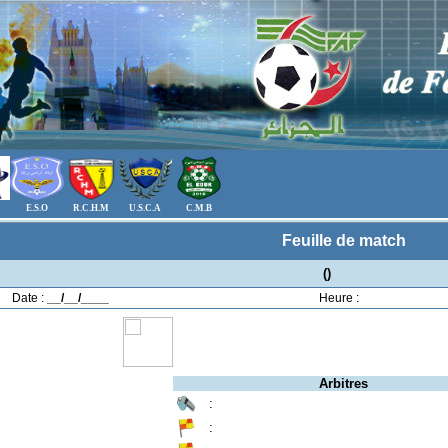
E.S.O
R.C.H.M
U.S.C.A
C.M.B
Feuille de match
()
Date :
__/__/____
Heure :
Arbitres
:
: