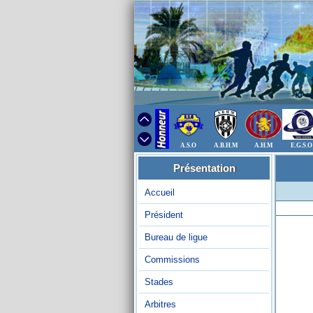
A.S.O
A.B.H.M
A.H.M
E.G.S.O
Présentation
Accueil
Président
Bureau de ligue
Commissions
Stades
Arbitres