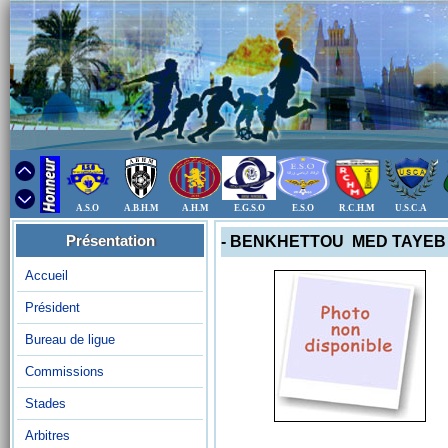
A.S.O
A.B.H.M
A.H.M
E.G.S.O
E.S.O
R.C.H.M
U.S.C.A
Présentation
- BENKHETTOU MED TAYEB
Accueil
Président
Bureau de ligue
Commissions
Stades
Arbitres