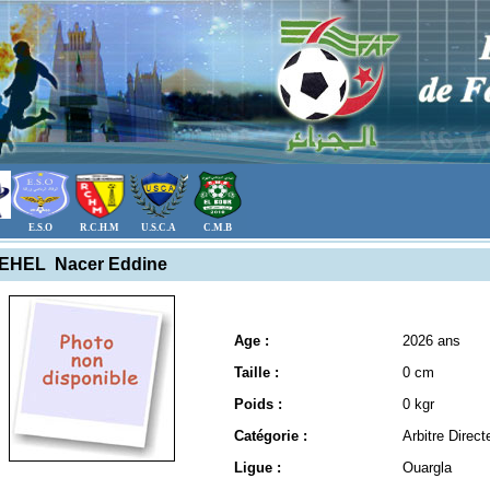
E.S.O
R.C.H.M
U.S.C.A
C.M.B
EHEL Nacer Eddine
Age :
2026 ans
Taille :
0 cm
Poids :
0 kgr
Catégorie :
Arbitre Direct
Ligue :
Ouargla