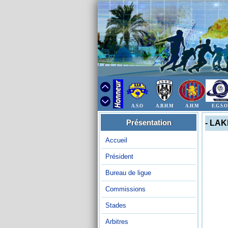
A.S.O
A.B.H.M
A.H.M
E.G.S.O
Présentation
- LAK
Accueil
Président
Bureau de ligue
Commissions
Stades
Arbitres