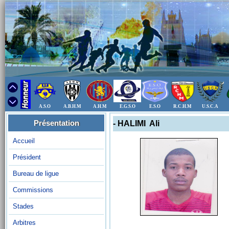
A.S.O
A.B.H.M
A.H.M
E.G.S.O
E.S.O
R.C.H.M
U.S.C.A
Présentation
- HALIMI Ali
Accueil
Président
Bureau de ligue
Commissions
Stades
Arbitres